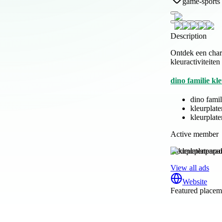
game-sports
Description
Ontdek een charm
kleuractiviteiten
dino familie kl
dino famil
kleurplate
kleurplate
Active member
kleurplatenparad
View all ads
Website
Featured placeme