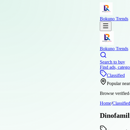
Bokuno Trends
Bokuno Trends
Search to buy
Find ads, catego
Classified
Popular nea
Browse verified-
Home
/
Classifie
Dinofamili