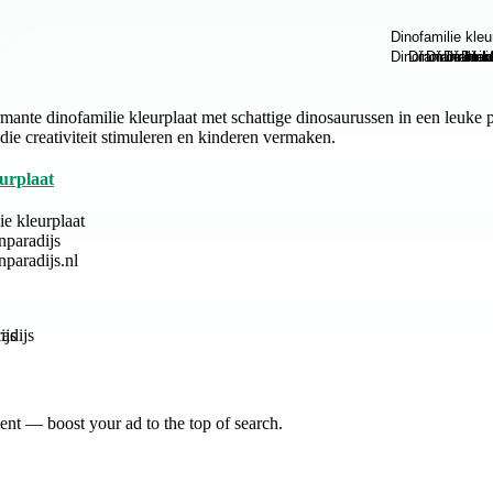
ante dinofamilie kleurplaat met schattige dinosaurussen in een leuke pr
 die creativiteit stimuleren en kinderen vermaken.
eurplaat
ie kleurplaat
nparadijs
nparadijs.nl
ijs
nt — boost your ad to the top of search.