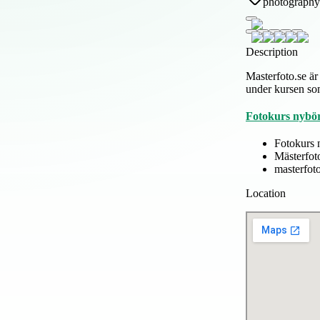
photography
Description
Masterfoto.se är 
under kursen som
Fotokurs nybö
Fotokurs 
Mästerfot
masterfoto
Location