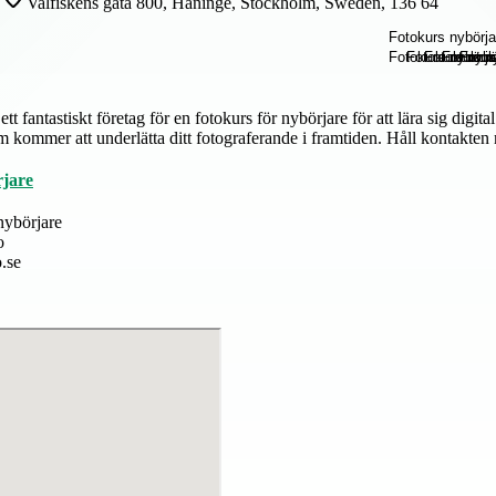
Valfiskens gata 800, Haninge, Stockholm, Sweden, 136 64
ett fantastiskt företag för en fotokurs för nybörjare för att lära sig dig
 kommer att underlätta ditt fotograferande i framtiden. Håll kontakten
rjare
nybörjare
o
.se