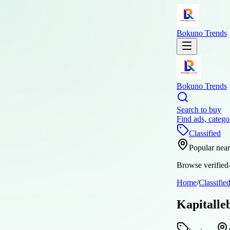
Bokuno Trends
Bokuno Trends
Search to buy
Find ads, catego
Classified
Popular nea
Browse verified-
Home
/
Classifie
Kapitalle