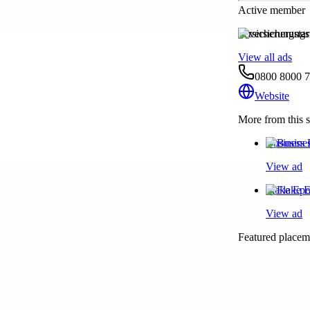
Active member
versicherungstar
View all ads
0800 8000 
Website
More from this s
Business 
View ad
Flake Epo
View ad
Featured placeme