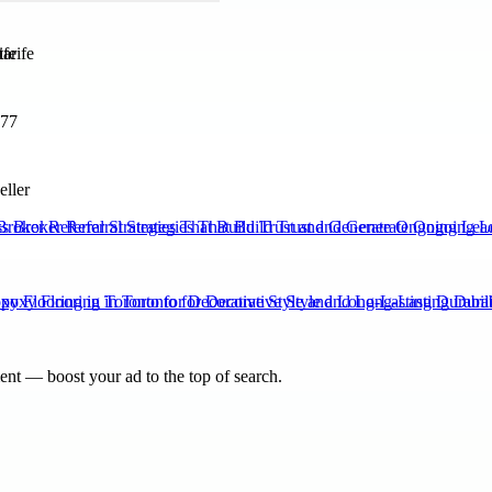
ife
777
eller
Broker Referral Strategies That Build Trust and Generate Ongoing Lea
xy Flooring in Toronto for Decorative Style and Long-Lasting Durabili
nt — boost your ad to the top of search.