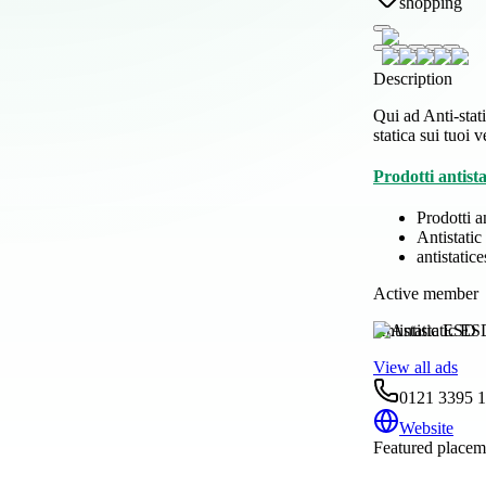
shopping
Description
Qui ad Anti-stati
statica sui tuoi v
Prodotti antista
Prodotti an
Antistati
antistatic
Active member
Antistatic ESD
View all ads
0121 3395 
Website
Featured placeme