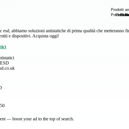
c esd, abbiamo soluzioni antistatiche di prima qualità che metteranno fine a
estiti e dispositivi. Acquista oggi!
tici
tistatici
c ESD
esd.co.uk
150
nt — boost your ad to the top of search.