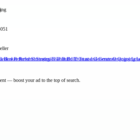
g
8051
eller
Broker Referral Strategies That Build Trust and Generate Ongoing Lea
nt — boost your ad to the top of search.