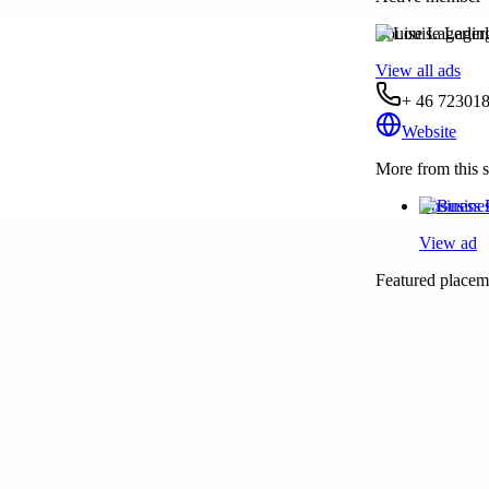
Louise Lagerlin
View all ads
+ 46 72301
Website
More from this s
Business 
View ad
Featured placeme