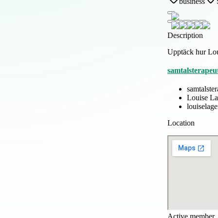
business
Description
Upptäck hur Loui
samtalsterapeu
samtalste
Louise La
louiselage
Location
Active member