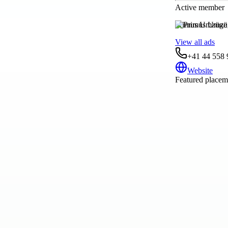
Active member
Primus Umzüg
View all ads
+41 44 558 
Website
Featured placeme