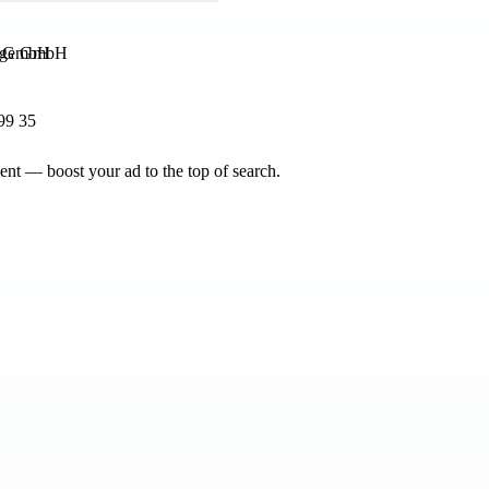
e GmbH
99 35
nt — boost your ad to the top of search.