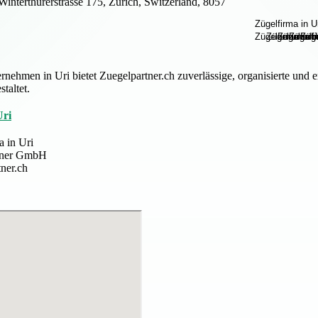
Winterthurerstrasse 175, Zürich, Switzerland, 8057
nehmen in Uri bietet Zuegelpartner.ch zuverlässige, organisierte und
taltet.
Uri
a in Uri
tner GmbH
tner.ch