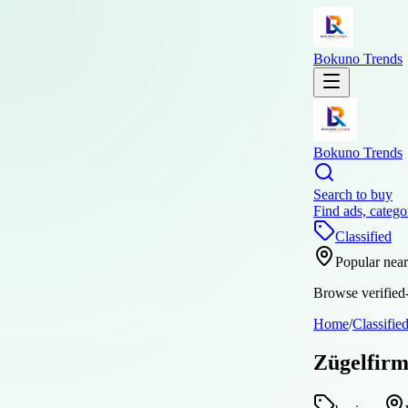
Bokuno Trends
Bokuno Trends
Search to buy
Find ads, catego
Classified
Popular nea
Browse verified-
Home
/
Classifie
Zügelfirm