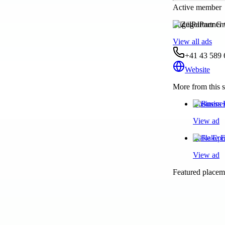
Active member
ZügelPartner 
View all ads
+41 43 589 
Website
More from this s
Business 
View ad
Flake Epo
View ad
Featured placeme