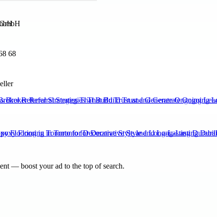
GmbH
68 68
eller
Broker Referral Strategies That Build Trust and Generate Ongoing Lea
xy Flooring in Toronto for Decorative Style and Long-Lasting Durabili
nt — boost your ad to the top of search.