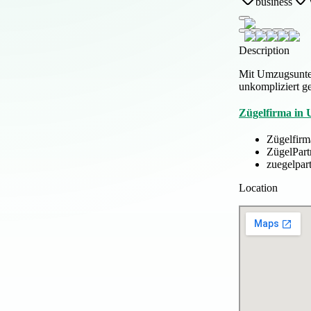
business
Description
Mit Umzugsunter
unkompliziert ges
Zügelfirma in 
Zügelfirm
ZügelPar
zuegelpar
Location